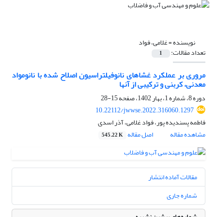
نویسنده =
غلامی، فواد
تعداد مقالات:
1
مروری بر عملکرد غشاهای نانوفیلتراسیون اصلاح شده با نانومواد
معدنی، کربنی و ترکیبی از آن‎ها
دوره 8، شماره 1، بهار 1402، صفحه
15-28
10.22112/jwwse.2022.316060.1297
فاطمه پسندیده پور، فواد غلامی، آذر اسدی
مشاهده مقاله
اصل مقاله
545.22 K
مقالات آماده انتشار
شماره جاری
شماره‌های پیشین نشریه