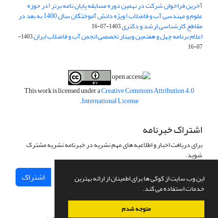
آخرین فراخوان شرکت در نهمین دوره مسابقه پایان نامه برتر (در حوزه
علوم و مهندسی آب و فاضلاب) ویژه دانش آموختگان سال 1400 به بعد در
مقاطع کارشناسی ارشد و دکتری
1403-07-16
اعلام برنامه چهل و هفتمین وبینار تخصصی انجمن آب و فاضلاب ایران
1403-
07-16
This work is licensed under a
Creative Commons Attribution 4.0
.
International License
اشتراک خبرنامه
برای دریافت اخبار و اطلاعیه های مهم نشریه در خبرنامه نشریه مشترک
شوید.
اشتراک
این وب سایت از کوکی ها برای اطمینان از ارائه بهترین
خدمات استفاده می کند.
متوجه شدم
سامانه مدیریت نشریات علمی.
طراحی و پیاده سازی از
سیناوب