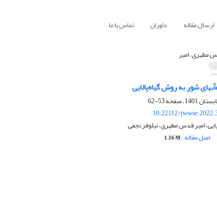
ارسال مقاله
داوران
تماس با ما
 مطهری، امیر
ب‏های شور به روش گیاه‌پالایی
53-62
10.22112/jwwse.2022.
ایی، امیر قدس مطهری، نیلوفر نجفی
اصل مقاله
1.16 M