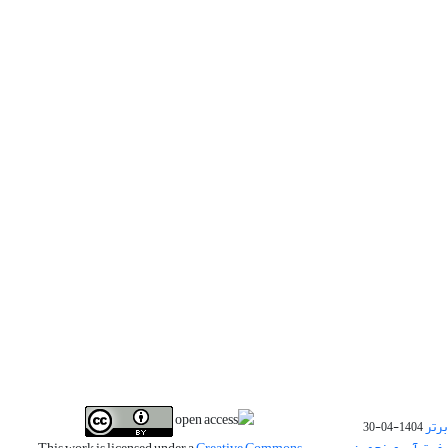
برتر
1404-04-30
فیت آب و پنجمین