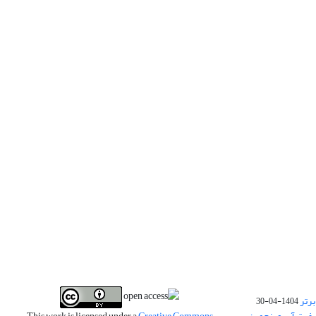
برتر
1404-04-30
فیت آب و پنجمین