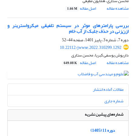
محسن ستاری، همایون مطیعی
مشاهده مقاله
اصل مقاله
1.66 M
بررسی پارامترهای موثر در سیستم تلفیقی میکرواسترینر و
ازن‌زنی در حذف جلبک از آب خام
دوره 7، شماره 3، پاییز 1401، صفحه
44-52
10.22112/jwwse.2022.310299.1292
داریوش یوسفی کبریا، محسن ستاری
مشاهده مقاله
اصل مقاله
649.08 K
مقالات آماده انتشار
شماره جاری
شماره‌های پیشین نشریه
دوره 11 (1405)