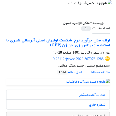
نویسنده =
ملکی طولابی، حسین
تعداد مقالات:
1
ارائه مدل برآورد نرخ شکست لوله‎های اصلی آب‎رسانی شهری با
استفاده از برنامه‎ریزی بیان ژن (GEP)
دوره 7، شماره 3، پاییز 1401، صفحه
28-43
10.22112/jwwse.2022.307076.1288
سیدعظیم حسینی، حسین ملکی طولابی
مشاهده مقاله
اصل مقاله
1.5 M
مقالات آماده انتشار
شماره جاری
شماره‌های پیشین نشریه