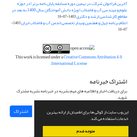
آخرین فراخوان شرکت در نهمین دوره مسابقه پایان نامه برتر (در حوزه
علوم و مهندسی آب و فاضلاب) ویژه دانش آموختگان سال 1400 به بعد در
مقاطع کارشناسی ارشد و دکتری
1403-07-16
اعلام برنامه چهل و هفتمین وبینار تخصصی انجمن آب و فاضلاب ایران
1403-
07-16
This work is licensed under a
Creative Commons Attribution 4.0
.
International License
اشتراک خبرنامه
برای دریافت اخبار و اطلاعیه های مهم نشریه در خبرنامه نشریه مشترک
شوید.
اشتراک
این وب سایت از کوکی ها برای اطمینان از ارائه بهترین
خدمات استفاده می کند.
متوجه شدم
سامانه مدیریت نشریات علمی.
طراحی و پیاده سازی از
سیناوب