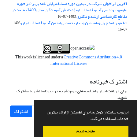
آخرین فراخوان شرکت در نهمین دوره مسابقه پایان نامه برتر (در حوزه
علوم و مهندسی آب و فاضلاب) ویژه دانش آموختگان سال 1400 به بعد در
مقاطع کارشناسی ارشد و دکتری
1403-07-16
اعلام برنامه چهل و هفتمین وبینار تخصصی انجمن آب و فاضلاب ایران
1403-
07-16
This work is licensed under a
Creative Commons Attribution 4.0
.
International License
اشتراک خبرنامه
برای دریافت اخبار و اطلاعیه های مهم نشریه در خبرنامه نشریه مشترک
شوید.
اشتراک
این وب سایت از کوکی ها برای اطمینان از ارائه بهترین
خدمات استفاده می کند.
متوجه شدم
سامانه مدیریت نشریات علمی.
طراحی و پیاده سازی از
سیناوب