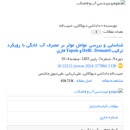
نویسنده =
داداشی دیوکلایی، حبیب اله
تعداد مقالات:
1
شناسایی و بررسی عوامل موثر بر مصرف آب خانگی با رویکرد
ترکیب Delfi ، Dematel و Topsis فازی
دوره 9، شماره 3، پاییز 1403، صفحه
4-16
10.22112/jwwse.2024.377884.1338
حبیب اله داداشی دیوکلایی، علی ثریایی، علی نبوی چاشمی
مشاهده مقاله
اصل مقاله
658.72 K
مقالات آماده انتشار
شماره جاری
شماره‌های پیشین نشریه