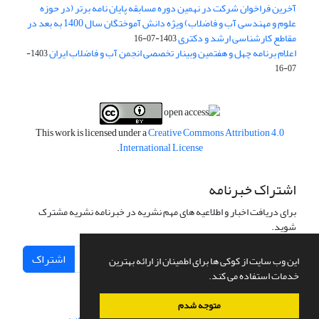
آخرین فراخوان شرکت در نهمین دوره مسابقه پایان نامه برتر (در حوزه
علوم و مهندسی آب و فاضلاب) ویژه دانش آموختگان سال 1400 به بعد در
مقاطع کارشناسی ارشد و دکتری
1403-07-16
اعلام برنامه چهل و هفتمین وبینار تخصصی انجمن آب و فاضلاب ایران
1403-
07-16
This work is licensed under a
Creative Commons Attribution 4.0
.
International License
اشتراک خبرنامه
برای دریافت اخبار و اطلاعیه های مهم نشریه در خبرنامه نشریه مشترک
شوید.
اشتراک
این وب سایت از کوکی ها برای اطمینان از ارائه بهترین
خدمات استفاده می کند.
متوجه شدم
سامانه مدیریت نشریات علمی.
طراحی و پیاده سازی از
سیناوب