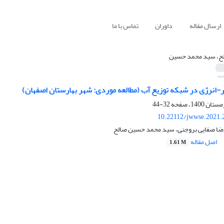
ارسال مقاله
داوران
تماس با ما
ح، سید محمد حسین
ر-انرژی در شبکه توزیع آب (مطالعه موردی: شهر بهارستان اصفهان)
32-44
10.22112/jwwse.2021.
ضا صفایی بروجنی، سید محمد حسین صالح
اصل مقاله
1.61 M