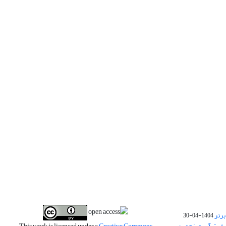
برتر
1404-04-30
فیت آب و پنجمین