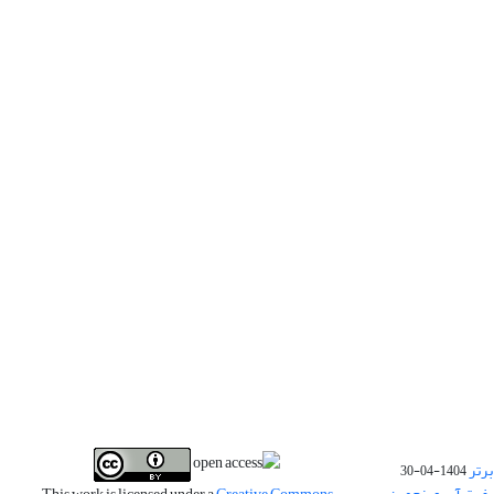
برتر
1404-04-30
فیت آب و پنجمین