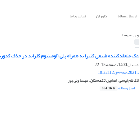
ارسال مقاله
داوران
تماس با ما
 پور، مهسا
عقدکننده طبیعی کتیرا به همراه پلی آلومینیوم کلراید در حذف کدورت و باکتری‎های کلیفرم ازآب رو
15-22
10.22112/jwwse.2021.
لکاظم نیسی، افشین تکدستان، مهسا ولی پور
اصل مقاله
864.16 K