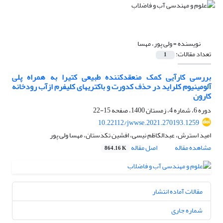
نویسنده =
ولی پور، مهسا
تعداد مقالات:
1
بررسی کارآیی کمک منعقدکننده طبیعی کتیرا به همراه پلی
آلومینیوم کلراید در حذف کدورت و باکتری‎های کلیفرم ازآب رودخانه
کارون
دوره 6، شماره 4، زمستان 1400، صفحه
15-22
10.22112/jwwse.2021.270193.1259
امید استرش، عبدالکاظم نیسی، افشین تکدستان، مهسا ولی پور
مشاهده مقاله
اصل مقاله
864.16 K
مقالات آماده انتشار
شماره جاری