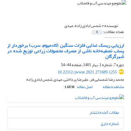
نویسنده =
شمس ابادی زاده، مهدی
تعداد مقالات:
1
ارزیابی ریسک غذایی فلزات سنگین (کادمیوم، سرب) برخوردار از
پساب تصفیه‌خانه ناشی از مصرف محصولات زراعی توزیع شده در
شهرگرگان
دوره 7، شماره 1، بهار 1401، صفحه
44-54
10.22112/jwwse.2021.271689.1255
محمد رضا شمسایی فر، علیرضا پرداختی، مهدی شمس ابادی زاده
مشاهده مقاله
اصل مقاله
1.68 M
مقالات آماده انتشار
شماره جاری