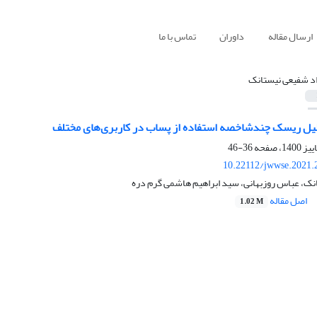
ارسال مقاله
داوران
تماس با ما
د شفیعی نیستانک
ل ریسک چندشاخصه استفاده از پساب در کاربری‌های مختلف
36-46
10.22112/jwwse.2021.
نک، عباس روزبهانی، سید ابراهیم هاشمی گرم دره
اصل مقاله
1.02 M