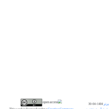
برتر
1404-04-30
فیت آب و پنجمین