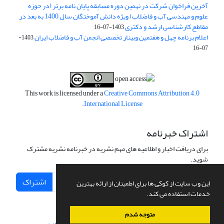
آخرین فراخوان شرکت در نهمین دوره مسابقه پایان نامه برتر (در حوزه
علوم و مهندسی آب و فاضلاب) ویژه دانش آموختگان سال 1400 به بعد در
مقاطع کارشناسی ارشد و دکتری
1403-07-16
اعلام برنامه چهل و هفتمین وبینار تخصصی انجمن آب و فاضلاب ایران
1403-
07-16
This work is licensed under a
Creative Commons Attribution 4.0
.
International License
اشتراک خبرنامه
برای دریافت اخبار و اطلاعیه های مهم نشریه در خبرنامه نشریه مشترک
شوید.
اشتراک
این وب سایت از کوکی ها برای اطمینان از ارائه بهترین
خدمات استفاده می کند.
متوجه شدم
سامانه مدیریت نشریات علمی.
طراحی و پیاده سازی از
سیناوب