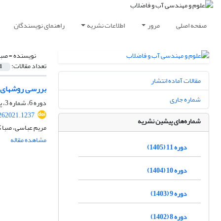
صفحه اصلی
مرور
اطلاعات نشریه
راهنمای نویسندگان
نویسنده =
صبا
تعداد مقالات:
1
مقالات آماده انتشار
بررسی روش‎های بهبود کیفیت بیوگاز تولیدی در فرآیند هضم بی‎هوازی
شماره جاری
دوره 6، شماره 3، پاییز 1400، صفحه
262021.1237
شماره‌های پیشین نشریه
مریم عباسی، صبا 
مشاهده مقاله
دوره 11 (1405)
دوره 10 (1404)
دوره 9 (1403)
دوره 8 (1402)