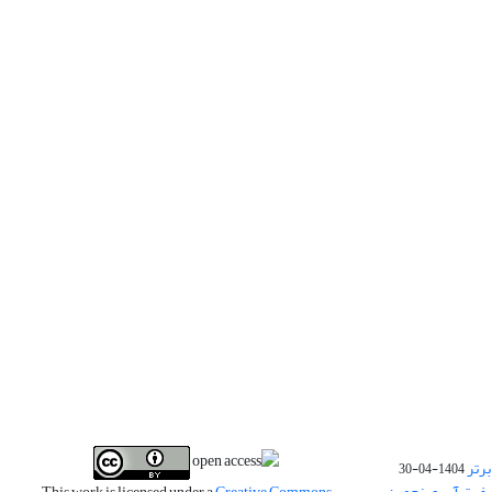
برتر
1404-04-30
فیت آب و پنجمین