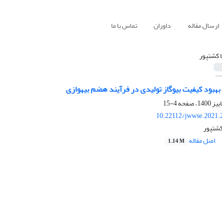
ارسال مقاله
داوران
تماس با ما
 کشتپور
4-15
10.22112/jwwse.2021.
کشتپور
اصل مقاله
1.14 M