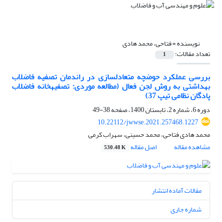
نویسنده =
فتاحی، محمد هادی
تعداد مقالات:
1
بررسی عملکرد حوضچه متعادل‎سازی در راندمان تصفیه فاضلاب
بهداشتی به روش لجن فعال (مطالعه موردی: تصفیه‎خانه فاضلاب
پادگان نظامی تیپ 37)
دوره 6، شماره 2، تابستان 1400، صفحه
38-49
10.22112/jwwse.2021.257468.1227
محمد هادی فتاحی، محمد حسینی، سهراب کرمی
مشاهده مقاله
اصل مقاله
530.48 K
مقالات آماده انتشار
شماره جاری