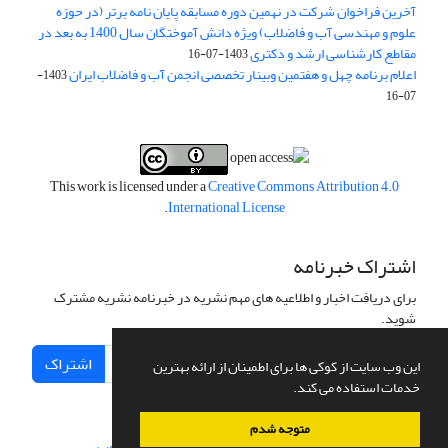
آخرین فراخوان شرکت در نهمین دوره مسابقه پایان نامه برتر (در حوزه
علوم و مهندسی آب و فاضلاب) ویژه دانش آموختگان سال 1400 به بعد در
مقاطع کارشناسی ارشد و دکتری
1403-07-16
اعلام برنامه چهل و هفتمین وبینار تخصصی انجمن آب و فاضلاب ایران
1403-
07-16
This work is licensed under a
Creative Commons Attribution 4.0
.
International License
اشتراک خبرنامه
برای دریافت اخبار و اطلاعیه های مهم نشریه در خبرنامه نشریه مشترک
شوید.
اشتراک
این وب سایت از کوکی ها برای اطمینان از ارائه بهترین
خدمات استفاده می کند.
متوجه شدم
سامانه مدیریت نشریات علمی.
طراحی و پیاده سازی از
سیناوب