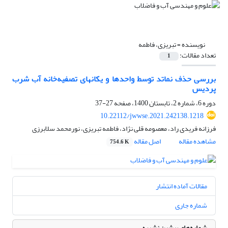
نویسنده =
تبریزی، فاطمه
تعداد مقالات:
1
بررسی حذف نماتد توسط واحدها و یکان‎های تصفیه‌خانه آب شرب
پردیس
دوره 6، شماره 2، تابستان 1400، صفحه
27-37
10.22112/jwwse.2021.242138.1218
فرزانه فریدی راد، معصومه قلی نژاد، فاطمه تبریزی، نورمحمد سلابرزی
مشاهده مقاله
اصل مقاله
754.6 K
مقالات آماده انتشار
شماره جاری
شماره‌های پیشین نشریه