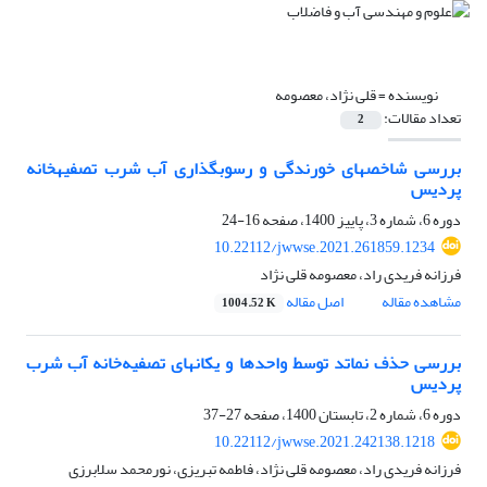
نویسنده =
قلی نژاد، معصومه
تعداد مقالات:
2
بررسی شاخص‎های خورندگی و رسوب‎گذاری آب شرب تصفیه‎خانه
پردیس
دوره 6، شماره 3، پاییز 1400، صفحه
16-24
10.22112/jwwse.2021.261859.1234
فرزانه فریدی راد، معصومه قلی نژاد
مشاهده مقاله
اصل مقاله
1004.52 K
بررسی حذف نماتد توسط واحدها و یکان‎های تصفیه‌خانه آب شرب
پردیس
دوره 6، شماره 2، تابستان 1400، صفحه
27-37
10.22112/jwwse.2021.242138.1218
فرزانه فریدی راد، معصومه قلی نژاد، فاطمه تبریزی، نورمحمد سلابرزی