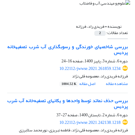
نویسنده =
فریدی راد، فرزانه
تعداد مقالات:
2
بررسی شاخص‎های خورندگی و رسوب‎گذاری آب شرب تصفیه‎خانه
پردیس
دوره 6، شماره 3، پاییز 1400، صفحه
16-24
10.22112/jwwse.2021.261859.1234
فرزانه فریدی راد، معصومه قلی نژاد
مشاهده مقاله
اصل مقاله
1004.52 K
بررسی حذف نماتد توسط واحدها و یکان‎های تصفیه‌خانه آب شرب
پردیس
دوره 6، شماره 2، تابستان 1400، صفحه
27-37
10.22112/jwwse.2021.242138.1218
فرزانه فریدی راد، معصومه قلی نژاد، فاطمه تبریزی، نورمحمد سلابرزی