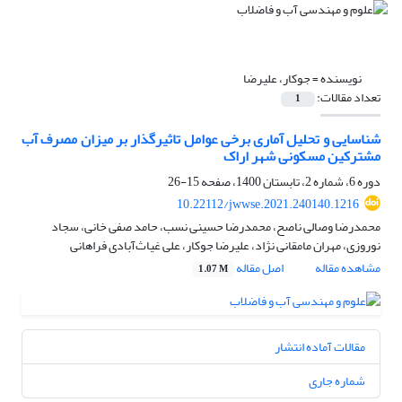
نویسنده =
جوکار، علیرضا
تعداد مقالات:
1
شناسایی و تحلیل آماری برخی عوامل تاثیرگذار بر میزان مصرف آب
مشترکین مسکونی شهر اراک
دوره 6، شماره 2، تابستان 1400، صفحه
15-26
10.22112/jwwse.2021.240140.1216
محمدرضا وصالی ناصح، محمدرضا حسینی نسب، حامد صفی خانی، سجاد
نوروزی، مهران مامقانی نژاد، علیرضا جوکار، علی غیاث‌آبادی فراهانی
مشاهده مقاله
اصل مقاله
1.07 M
مقالات آماده انتشار
شماره جاری