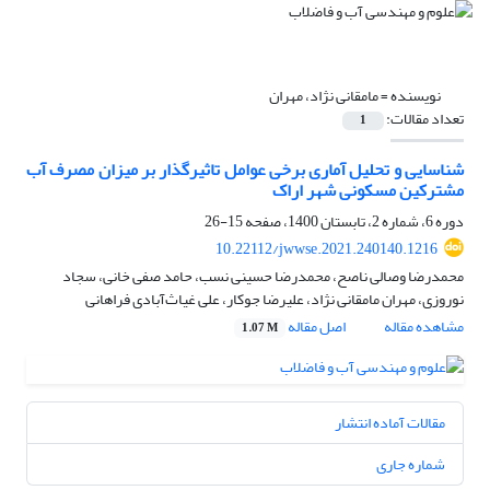
نویسنده =
مامقانی نژاد، مهران
تعداد مقالات:
1
شناسایی و تحلیل آماری برخی عوامل تاثیرگذار بر میزان مصرف آب
مشترکین مسکونی شهر اراک
دوره 6، شماره 2، تابستان 1400، صفحه
15-26
10.22112/jwwse.2021.240140.1216
محمدرضا وصالی ناصح، محمدرضا حسینی نسب، حامد صفی خانی، سجاد
نوروزی، مهران مامقانی نژاد، علیرضا جوکار، علی غیاث‌آبادی فراهانی
مشاهده مقاله
اصل مقاله
1.07 M
مقالات آماده انتشار
شماره جاری