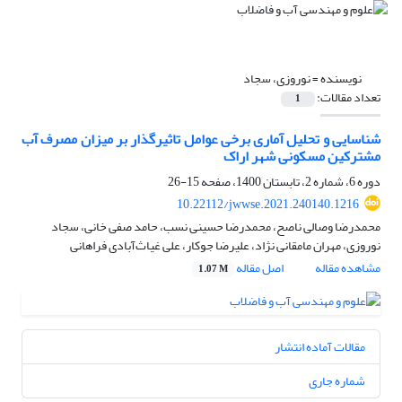
نویسنده =
نوروزی، سجاد
تعداد مقالات:
1
شناسایی و تحلیل آماری برخی عوامل تاثیرگذار بر میزان مصرف آب
مشترکین مسکونی شهر اراک
دوره 6، شماره 2، تابستان 1400، صفحه
15-26
10.22112/jwwse.2021.240140.1216
محمدرضا وصالی ناصح، محمدرضا حسینی نسب، حامد صفی خانی، سجاد
نوروزی، مهران مامقانی نژاد، علیرضا جوکار، علی غیاث‌آبادی فراهانی
مشاهده مقاله
اصل مقاله
1.07 M
مقالات آماده انتشار
شماره جاری