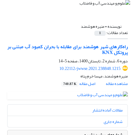
نویسنده =
منیره هوشمند
تعداد مقالات:
1
راه‌کارهای شهر هوشمند برای مقابله با بحران کمبود آب مبتنی بر
پروتکل KNX
دوره 6، شماره 2، تابستان 1400، صفحه
5-14
10.22112/jwwse.2021.238848.1215
منیره هوشمند، مهسا خرم پناه
مشاهده مقاله
اصل مقاله
740.87 K
مقالات آماده انتشار
شماره جاری
شماره‌های پیشین نشریه