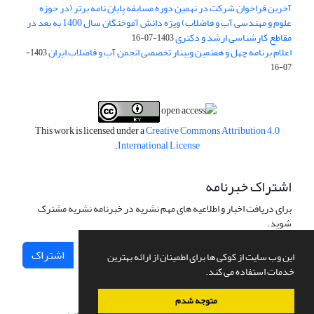
آخرین فراخوان شرکت در نهمین دوره مسابقه پایان نامه برتر (در حوزه
علوم و مهندسی آب و فاضلاب) ویژه دانش آموختگان سال 1400 به بعد در
مقاطع کارشناسی ارشد و دکتری
1403-07-16
اعلام برنامه چهل و هفتمین وبینار تخصصی انجمن آب و فاضلاب ایران
1403-
07-16
This work is licensed under a
Creative Commons Attribution 4.0
.
International License
اشتراک خبرنامه
برای دریافت اخبار و اطلاعیه های مهم نشریه در خبرنامه نشریه مشترک
شوید.
اشتراک
این وب سایت از کوکی ها برای اطمینان از ارائه بهترین
خدمات استفاده می کند.
متوجه شدم
سامانه مدیریت نشریات علمی.
طراحی و پیاده سازی از
سیناوب