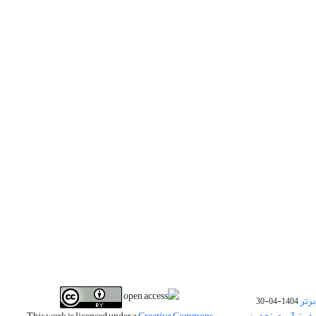
برتر
1404-04-30
فیت آب و پنجمین