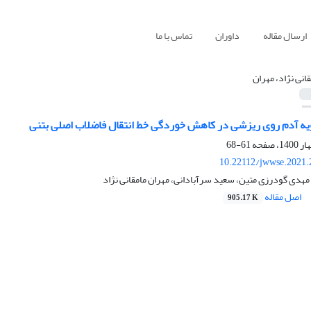
ارسال مقاله
داوران
تماس با ما
قانی نژاد، مهران
ویه آدم روی ریزشی در کاهش خوردگی خط انتقال فاضلاب اصلی بتنی
61-68
10.22112/jwwse.2021.
 مهدی گودرزی متین، سعید سرآبادانی، مهران مامقانی نژاد
اصل مقاله
905.17 K