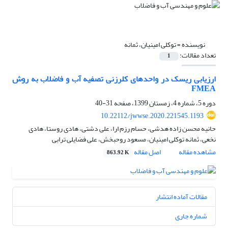
نویسنده =
توکلی امینیان، ثمانه
تعداد مقالات:
1
ارزیابی ریسک در واحدهای کلرزنی تصفیه آب و فاضلاب به روش
FMEA
دوره 5، شماره 4، زمستان 1399، صفحه
31-40
10.22112/jwwse.2020.221545.1193
حانیه محسن زاده هدشی، حسام رزم ارا، علی دشتی، هادی روستا، هادی
نخعی، ثمانه توکلی امینیان، مسعود روحبخش، علی فضایلی ترابی
مشاهده مقاله
اصل مقاله
863.92 K
مقالات آماده انتشار
شماره جاری