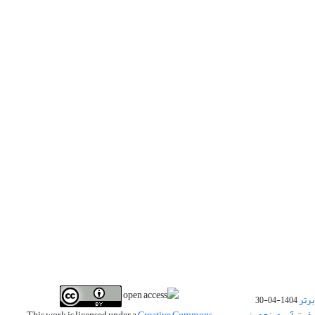
برتر
1404-04-30
فیت آب و پنجمین