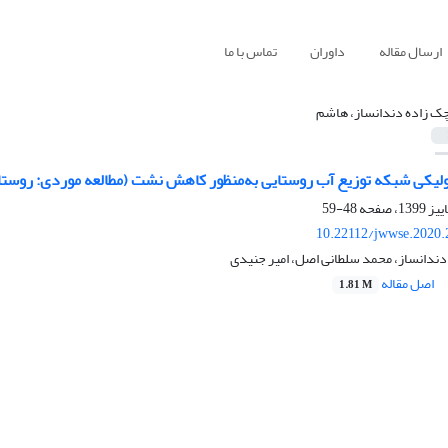
ارسال مقاله
داوران
تماس با ما
ک زاده دندانساز، هاشم
لیکی شبکه توزیع آب روستایی به‌منظور کاهش نشت (مطالعه موردی: روستا
48-59
10.22112/jwwse.2020.
ندانساز، محمد سلطانی اصل، امیر جنیدی
اصل مقاله
1.81 M