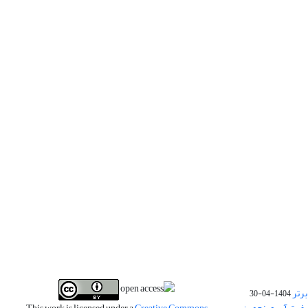
برتر
1404-04-30
فیت آب و پنجمین