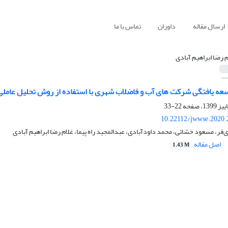
ارسال مقاله
داوران
تماس با ما
م رضا ابراهیم آبادی
ه ‏یافتگی شرکت های آب و فاضلاب شهری با استفاده از روش تحلیل عاملی
22-33
10.22112/jwwse.2020.
، مسعود خشائی، محمد داودآبادی، عبدالمجید راه پیما، غلام رضا ابراهیم آبادی
اصل مقاله
1.43 M