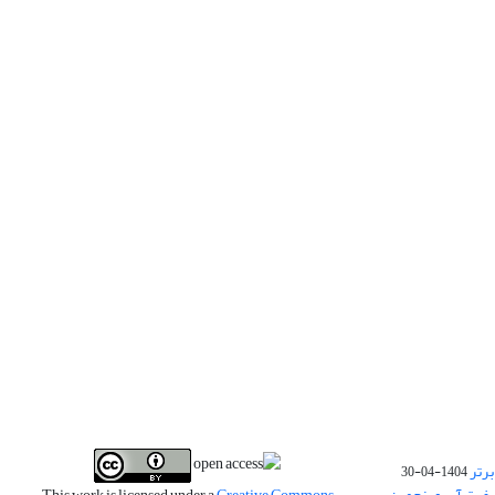
برتر
1404-04-30
فیت آب و پنجمین