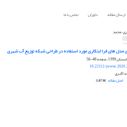
ارسال مقاله
داوران
تماس با ما
ری، محمد
48-56
10.22112/jwwse.2020.
د اکبری
اصل مقاله
1.07 M