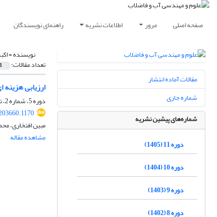
صفحه اصلی
مرور
اطلاعات نشریه
راهنمای نویسندگان
نویسنده =
اکب
تعداد مقالات:
1
مقالات آماده انتشار
ارزیابی هزینه‎ ای مدل‎ های فرا ابتکاری مورد استفاده در طراحی شبکه توزیع آب شهری
شماره جاری
دوره 5، شماره 2، تابستان 1399، صفحه
203660.1170
شماره‌های پیشین نشریه
مبین افتخاری، محم
مشاهده مقاله
دوره 11 (1405)
دوره 10 (1404)
دوره 9 (1403)
دوره 8 (1402)