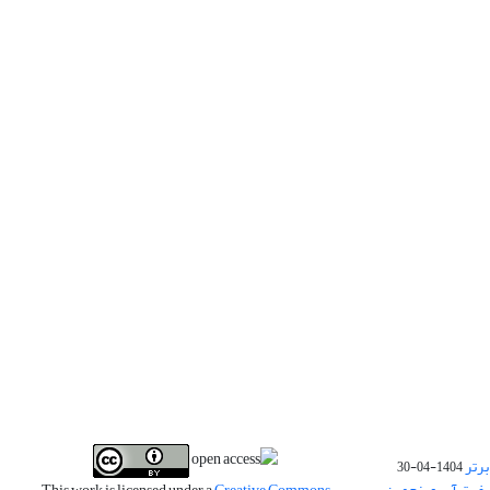
برتر
1404-04-30
فیت آب و پنجمین