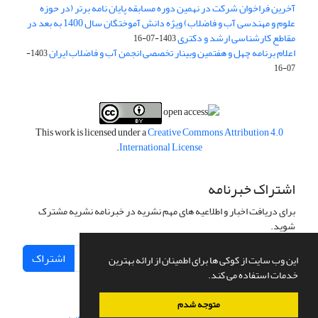
آخرین فراخوان شرکت در نهمین دوره مسابقه پایان نامه برتر (در حوزه
علوم و مهندسی آب و فاضلاب) ویژه دانش آموختگان سال 1400 به بعد در
مقاطع کارشناسی ارشد و دکتری
1403-07-16
اعلام برنامه چهل و هفتمین وبینار تخصصی انجمن آب و فاضلاب ایران
1403-
07-16
This work is licensed under a
Creative Commons Attribution 4.0
.
International License
اشتراک خبرنامه
برای دریافت اخبار و اطلاعیه های مهم نشریه در خبرنامه نشریه مشترک
شوید.
اشتراک
این وب سایت از کوکی ها برای اطمینان از ارائه بهترین
خدمات استفاده می کند.
متوجه شدم
سامانه مدیریت نشریات علمی.
طراحی و پیاده سازی از
سیناوب