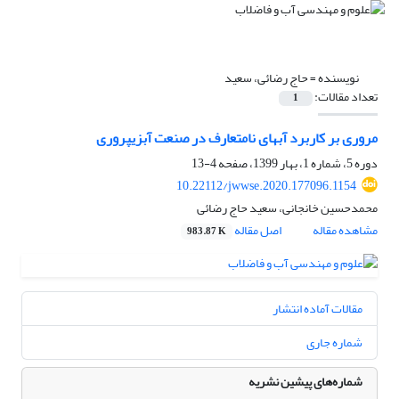
نویسنده =
حاج رضائی، سعید
تعداد مقالات:
1
مروری بر کاربرد آب‎های نامتعارف در صنعت آبزی‎پروری
دوره 5، شماره 1، بهار 1399، صفحه
4-13
10.22112/jwwse.2020.177096.1154
محمدحسین خانجانی، سعید حاج رضائی
مشاهده مقاله
اصل مقاله
983.87 K
مقالات آماده انتشار
شماره جاری
شماره‌های پیشین نشریه