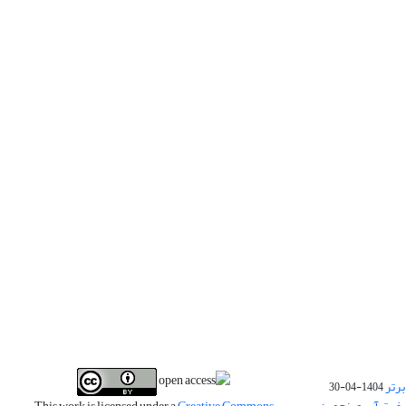
برتر
1404-04-30
فیت آب و پنجمین