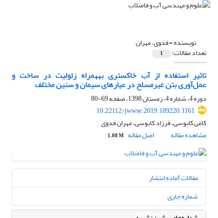
نویسنده =
فدوی، مهران
تعداد مقالات:
1
تاثیر استفاده از آب خاکستری به‎همراه زئولیت در ساخت و
عمل‌آوری بتن غیرمسلح در عیارهای سیمان و سنین مختلف
دوره 4، شماره 4، زمستان 1398، صفحه
69-80
10.22112/jwwse.2019.189220.1161
کامی کابوسی، فرزاد کابوسی، مهران فدوی
مشاهده مقاله
اصل مقاله
1.08 M
مقالات آماده انتشار
شماره جاری
شماره‌های پیشین نشریه