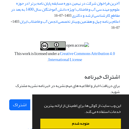
آخرین فراخوان شرکت در نهمین دوره مسابقه پایان نامه برتر (در حوزه
علوم و مهندسی آب و فاضلاب) ویژه دانش آموختگان سال 1400 به بعد در
مقاطع کارشناسی ارشد و دکتری
1403-07-16
اعلام برنامه چهل و هفتمین وبینار تخصصی انجمن آب و فاضلاب ایران
1403-
07-16
This work is licensed under a
Creative Commons Attribution 4.0
.
International License
اشتراک خبرنامه
برای دریافت اخبار و اطلاعیه های مهم نشریه در خبرنامه نشریه مشترک
شوید.
اشتراک
این وب سایت از کوکی ها برای اطمینان از ارائه بهترین
خدمات استفاده می کند.
متوجه شدم
سامانه مدیریت نشریات علمی.
طراحی و پیاده سازی از
سیناوب