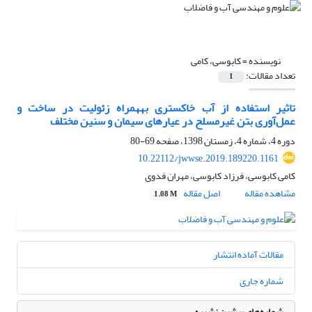
نویسنده =
کابوسی، کامی
تعداد مقالات:
1
تاثیر استفاده از آب خاکستری به‎همراه زئولیت در ساخت و
عمل‌آوری بتن غیرمسلح در عیارهای سیمان و سنین مختلف
دوره 4، شماره 4، زمستان 1398، صفحه
69-80
10.22112/jwwse.2019.189220.1161
کامی کابوسی، فرزاد کابوسی، مهران فدوی
مشاهده مقاله
اصل مقاله
1.08 M
مقالات آماده انتشار
شماره جاری
شماره‌های پیشین نشریه