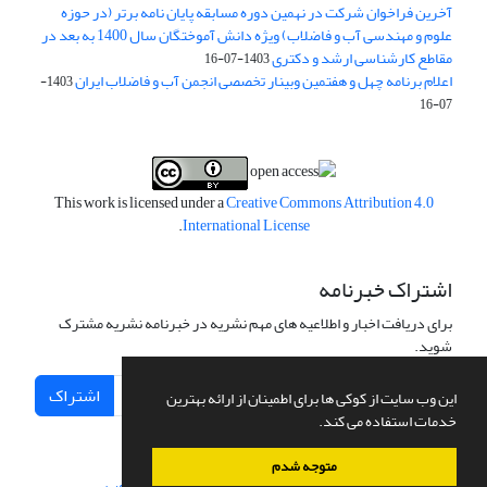
آخرین فراخوان شرکت در نهمین دوره مسابقه پایان نامه برتر (در حوزه
علوم و مهندسی آب و فاضلاب) ویژه دانش آموختگان سال 1400 به بعد در
مقاطع کارشناسی ارشد و دکتری
1403-07-16
اعلام برنامه چهل و هفتمین وبینار تخصصی انجمن آب و فاضلاب ایران
1403-
07-16
This work is licensed under a
Creative Commons Attribution 4.0
.
International License
اشتراک خبرنامه
برای دریافت اخبار و اطلاعیه های مهم نشریه در خبرنامه نشریه مشترک
شوید.
اشتراک
این وب سایت از کوکی ها برای اطمینان از ارائه بهترین
خدمات استفاده می کند.
متوجه شدم
سامانه مدیریت نشریات علمی.
طراحی و پیاده سازی از
سیناوب