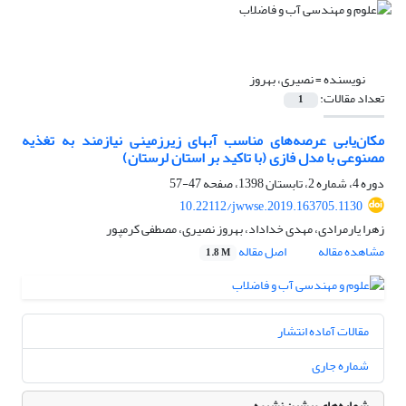
نویسنده =
نصیری، بهروز
تعداد مقالات:
1
مکان‌یابی عرصه‌های مناسب آب‎های زیرزمینی نیازمند به تغذیه
مصنوعی با مدل فازی (با تاکید بر استان لرستان)
دوره 4، شماره 2، تابستان 1398، صفحه
47-57
10.22112/jwwse.2019.163705.1130
زهرا یارمرادی، مهدی خداداد، بهروز نصیری، مصطفی کرمپور
مشاهده مقاله
اصل مقاله
1.8 M
مقالات آماده انتشار
شماره جاری
شماره‌های پیشین نشریه