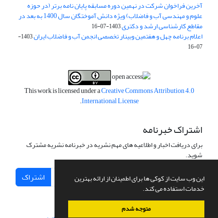
آخرین فراخوان شرکت در نهمین دوره مسابقه پایان نامه برتر (در حوزه
علوم و مهندسی آب و فاضلاب) ویژه دانش آموختگان سال 1400 به بعد در
مقاطع کارشناسی ارشد و دکتری
1403-07-16
اعلام برنامه چهل و هفتمین وبینار تخصصی انجمن آب و فاضلاب ایران
1403-
07-16
This work is licensed under a
Creative Commons Attribution 4.0
.
International License
اشتراک خبرنامه
برای دریافت اخبار و اطلاعیه های مهم نشریه در خبرنامه نشریه مشترک
شوید.
اشتراک
این وب سایت از کوکی ها برای اطمینان از ارائه بهترین
خدمات استفاده می کند.
متوجه شدم
سامانه مدیریت نشریات علمی.
طراحی و پیاده سازی از
سیناوب