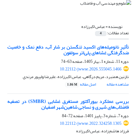
نویسنده =
عباس اکبرزاده
تعداد مقالات:
4
تأثیر نانومیله‌های اکسید تنگستن بر شار آب، دفع نمک و خاصیت
ضدگرفتگی غشاهای پلی‌اتر سولفون
دوره 11، شماره 1، بهار 1405، صفحه
63-74
10.22112/jwwse.2026.555045.1466
نازنین همنبرد، مریم درگاهی، عباس اکبرزاده، علیرضا ولیپور مرندی
مشاهده مقاله
اصل مقاله
1.86 M
بررسی عملکرد بیورآکتور مستغرق غشایی (SMBR) در تصفیه
فاضلاب‌های شهری و نساجی شاهین‌شهر اصفهان
دوره 7، شماره 3، پاییز 1401، صفحه
72-84
10.22112/jwwse.2022.324258.1305
فرزاد هاشم زاده، عباس اکبرزاده