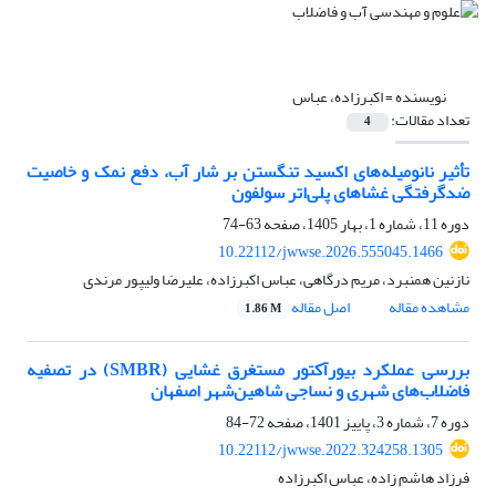
نویسنده =
اکبرزاده، عباس
تعداد مقالات:
4
تأثیر نانومیله‌های اکسید تنگستن بر شار آب، دفع نمک و خاصیت
ضدگرفتگی غشاهای پلی‌اتر سولفون
دوره 11، شماره 1، بهار 1405، صفحه
63-74
10.22112/jwwse.2026.555045.1466
نازنین همنبرد، مریم درگاهی، عباس اکبرزاده، علیرضا ولیپور مرندی
مشاهده مقاله
اصل مقاله
1.86 M
بررسی عملکرد بیورآکتور مستغرق غشایی (SMBR) در تصفیه
فاضلاب‌های شهری و نساجی شاهین‌شهر اصفهان
دوره 7، شماره 3، پاییز 1401، صفحه
72-84
10.22112/jwwse.2022.324258.1305
فرزاد هاشم زاده، عباس اکبرزاده