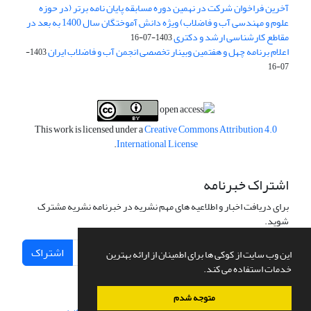
آخرین فراخوان شرکت در نهمین دوره مسابقه پایان نامه برتر (در حوزه
علوم و مهندسی آب و فاضلاب) ویژه دانش آموختگان سال 1400 به بعد در
مقاطع کارشناسی ارشد و دکتری
1403-07-16
اعلام برنامه چهل و هفتمین وبینار تخصصی انجمن آب و فاضلاب ایران
1403-
07-16
This work is licensed under a
Creative Commons Attribution 4.0
.
International License
اشتراک خبرنامه
برای دریافت اخبار و اطلاعیه های مهم نشریه در خبرنامه نشریه مشترک
شوید.
اشتراک
این وب سایت از کوکی ها برای اطمینان از ارائه بهترین
خدمات استفاده می کند.
متوجه شدم
سامانه مدیریت نشریات علمی.
طراحی و پیاده سازی از
سیناوب