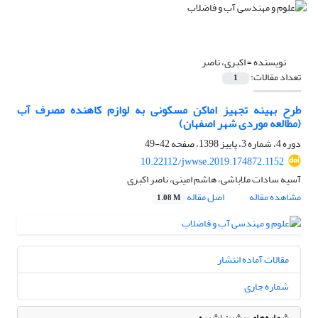
نویسنده =
اکبری، ناصر
تعداد مقالات:
1
طرح بهینه تجهیز اماکن مسکونی به لوازم کاهنده مصرف آب
(مطالعه موردی شهر اصفهان)
دوره 4، شماره 3، پاییز 1398، صفحه
42-49
10.22112/jwwse.2019.174872.1152
آسیه سادات ملاباشی، هاشم امینی، ناصر اکبری
مشاهده مقاله
اصل مقاله
1.08 M
مقالات آماده انتشار
شماره جاری
شماره‌های پیشین نشریه