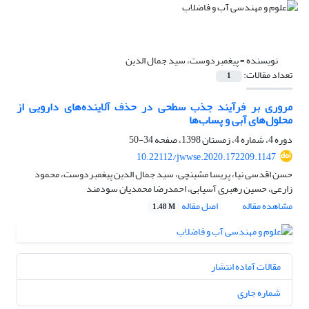
نویسنده =
پیغمبردوست، سید جمال الدین
تعداد مقالات:
1
مروری بر فرآیند جذب سطحی در حذف آلاینده‌های دارویی از
محلول‌های آبی و پساب‌ها
دوره 4، شماره 4، زمستان 1398، صفحه
34-50
10.22112/jwwse.2020.172209.1147
حسن اقدسی نیا، پریسا مشینچی، سید جمال الدین پیغمبردوست، محمود
زارعی، حسین رهبری آسیابی، احمدرضا محمدیان سودمند
مشاهده مقاله
اصل مقاله
1.48 M
مقالات آماده انتشار
شماره جاری