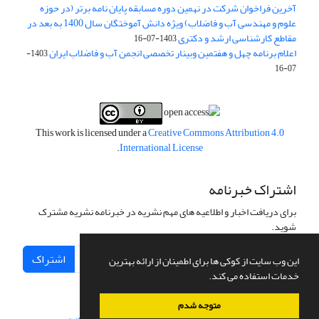
آخرین فراخوان شرکت در نهمین دوره مسابقه پایان نامه برتر (در حوزه
علوم و مهندسی آب و فاضلاب) ویژه دانش آموختگان سال 1400 به بعد در
مقاطع کارشناسی ارشد و دکتری
1403-07-16
اعلام برنامه چهل و هفتمین وبینار تخصصی انجمن آب و فاضلاب ایران
1403-
07-16
This work is licensed under a
Creative Commons Attribution 4.0
.
International License
اشتراک خبرنامه
برای دریافت اخبار و اطلاعیه های مهم نشریه در خبرنامه نشریه مشترک
شوید.
اشتراک
این وب سایت از کوکی ها برای اطمینان از ارائه بهترین
خدمات استفاده می کند.
متوجه شدم
سامانه مدیریت نشریات علمی.
طراحی و پیاده سازی از
سیناوب