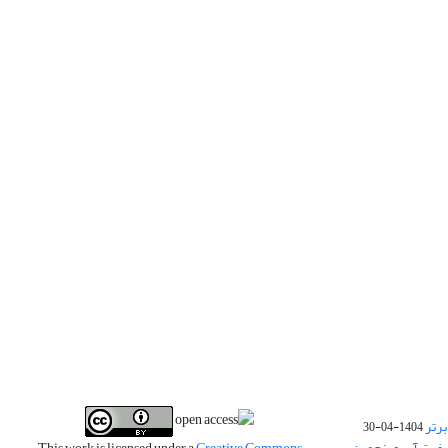
برتر
1404-04-30
فیت آب و پنجمین