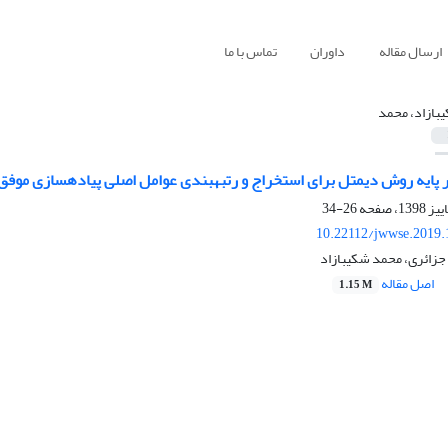
ارسال مقاله
داوران
تماس با ما
بازاد، محمد
 استخراج و رتبه‎بندی عوامل اصلی پیاده‎سازی موفق مدیریت دانش در شرکت‌های آب و فاضلاب شهری
26-34
10.22112/jwwse.2019.
جزائری، محمد شکیبازاد
اصل مقاله
1.15 M