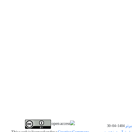
برتر
1404-04-30
فیت آب و پنجمین