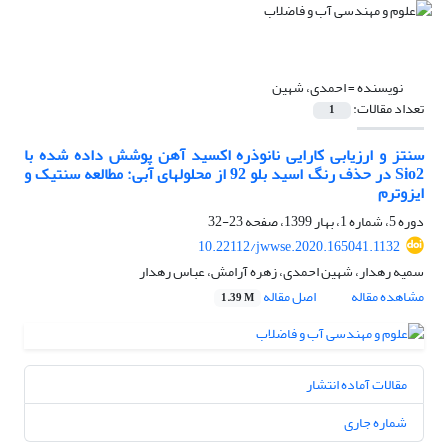
نویسنده =
احمدی، شهین
تعداد مقالات:
1
سنتز و ارزیابی کارایی نانوذره اکسید آهن پوشش داده شده با
Sio2 در حذف رنگ اسید بلو 92 از محلولهای آبی: مطالعه سنتیک و
ایزوترم
دوره 5، شماره 1، بهار 1399، صفحه
23-32
10.22112/jwwse.2020.165041.1132
سمیه رهدار، شهین احمدی، زهره آرامش، عباس رهدار
مشاهده مقاله
اصل مقاله
1.39 M
مقالات آماده انتشار
شماره جاری