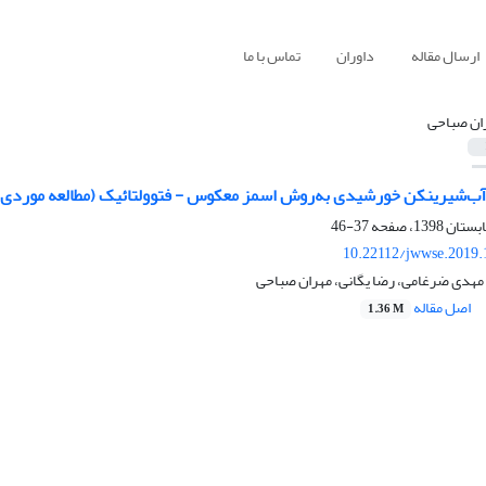
ارسال مقاله
داوران
تماس با ما
ان صباحی
‌شیرینکن خورشیدی به‌روش اسمز معکوس - فتوولتائیک (مطالعه موردی: 
37-46
10.22112/jwwse.2019.
 مهدی ضرغامی، رضا یگانی، مهران صباحی
اصل مقاله
1.36 M