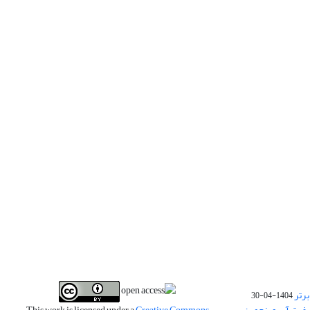
برتر
1404-04-30
فیت آب و پنجمین