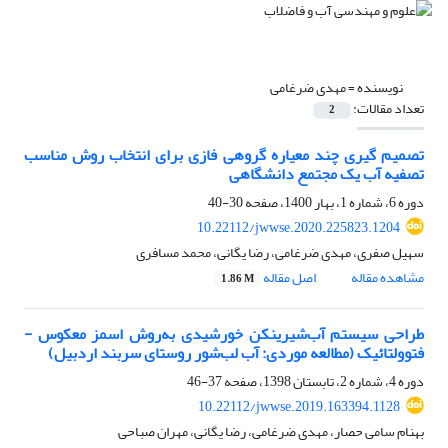
نویسنده =
مهدی ضرغامی
تعداد مقالات:
2
تصمیم‎ گیری چند معیاره گروهی فازی برای انتخاب روش مناسب
تصفیه آب یک مجتمع دانشگاهی
دوره 6، شماره 1، بهار 1400، صفحه
30-40
10.22112/jwwse.2020.225823.1204
سهیل صفری، مهدی ضرغامی، رضا یگانی، محمد مسافری
مشاهده مقاله
اصل مقاله
1.86 M
طراحی سیستم آب‌شیرینکن خورشیدی به‌روش اسمز معکوس -
فتوولتائیک (مطالعه موردی: آب لب‌شور روستای سربند اردبیل)
دوره 4، شماره 2، تابستان 1398، صفحه
37-46
10.22112/jwwse.2019.163394.1128
بهنام سامی حصار، مهدی ضرغامی، رضا یگانی، مهران صباحی