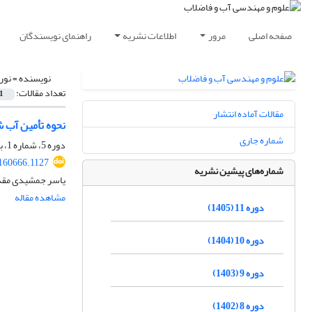
صفحه اصلی
مرور
اطلاعات نشریه
راهنمای نویسندگان
نویسنده =
نور
تعداد مقالات:
1
مقالات آماده انتشار
نحوه‌ تأمین آب شرب با اجرای طرح‎های دوگانه د
شماره جاری
دوره 5، شماره 1، بهار 1399، صفحه
160666.1127
شماره‌های پیشین نشریه
یاسر جمشیدی مقدم
مشاهده مقاله
دوره 11 (1405)
دوره 10 (1404)
دوره 9 (1403)
دوره 8 (1402)