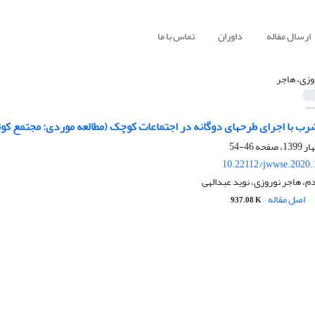
ارسال مقاله
داوران
تماس با ما
وزی، هاجر
ر اجتماعات کوچک (مطالعه موردی: مجتمع کوثر، فردوس)
46-54
10.22112/jwwse.2020.
، هاجر نوروزی، نوید عبدالهی
اصل مقاله
937.08 K