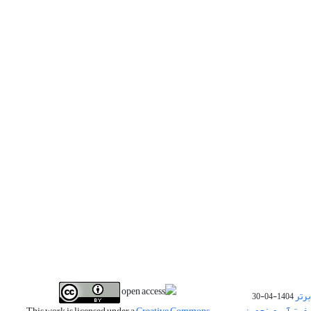
برتر
1404-04-30
فیت آب و پنجمین