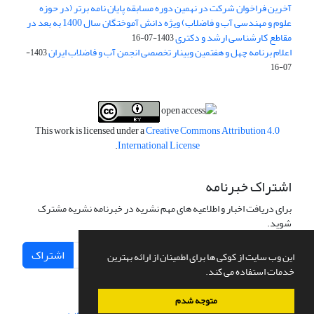
آخرین فراخوان شرکت در نهمین دوره مسابقه پایان نامه برتر (در حوزه
علوم و مهندسی آب و فاضلاب) ویژه دانش آموختگان سال 1400 به بعد در
مقاطع کارشناسی ارشد و دکتری
1403-07-16
اعلام برنامه چهل و هفتمین وبینار تخصصی انجمن آب و فاضلاب ایران
1403-
07-16
This work is licensed under a
Creative Commons Attribution 4.0
.
International License
اشتراک خبرنامه
برای دریافت اخبار و اطلاعیه های مهم نشریه در خبرنامه نشریه مشترک
شوید.
اشتراک
این وب سایت از کوکی ها برای اطمینان از ارائه بهترین
خدمات استفاده می کند.
متوجه شدم
سامانه مدیریت نشریات علمی.
طراحی و پیاده سازی از
سیناوب