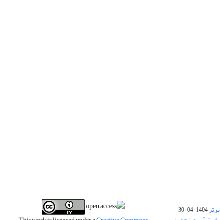
برتر
1404-04-30
فیت آب و پنجمین