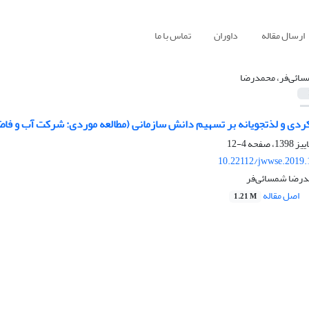
ارسال مقاله
داوران
تماس با ما
ائی‌فر، محمدرضا
ردی: شرکت آب و فاضلاب جنوب غربی استان تهران)
4-12
10.22112/jwwse.2019.
درضا شمسائی‌فر
اصل مقاله
1.21 M