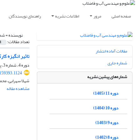
صفحه اصلی
مرور
اطلاعات نشریه
راهنمای نویسندگان
نویسنده =
شمس
تعداد مقالات:
1
مقالات آماده انتشار
تاثیر انگیزه کارکردی و لذت‎جویانه بر تسهیم دانش سازمانی (مطالعه مو
شماره جاری
دوره 4، شماره 3، پاییز 1398، صفحه
159393.1124
شماره‌های پیشین نشریه
شهلا سهرابی، محم
مشاهده مقاله
دوره 11 (1405)
دوره 10 (1404)
دوره 9 (1403)
دوره 8 (1402)