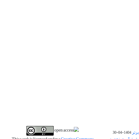
برتر
1404-04-30
فیت آب و پنجمین