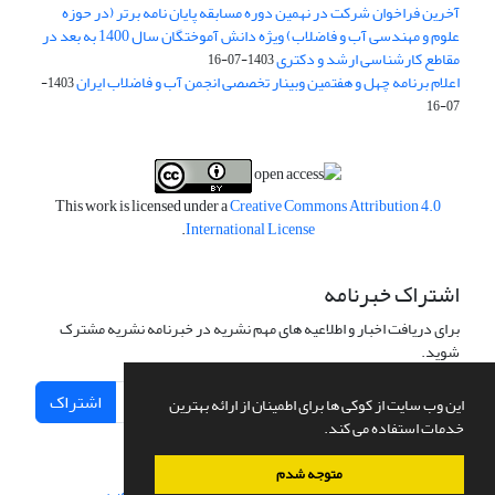
آخرین فراخوان شرکت در نهمین دوره مسابقه پایان نامه برتر (در حوزه
علوم و مهندسی آب و فاضلاب) ویژه دانش آموختگان سال 1400 به بعد در
مقاطع کارشناسی ارشد و دکتری
1403-07-16
اعلام برنامه چهل و هفتمین وبینار تخصصی انجمن آب و فاضلاب ایران
1403-
07-16
This work is licensed under a
Creative Commons Attribution 4.0
.
International License
اشتراک خبرنامه
برای دریافت اخبار و اطلاعیه های مهم نشریه در خبرنامه نشریه مشترک
شوید.
اشتراک
این وب سایت از کوکی ها برای اطمینان از ارائه بهترین
خدمات استفاده می کند.
متوجه شدم
سامانه مدیریت نشریات علمی.
طراحی و پیاده سازی از
سیناوب