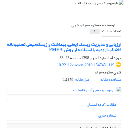
نویسنده =
ستوده مرام، کبری
تعداد مقالات:
1
ارزیابی و مدیریت ریسک ایمنی، بهداشت و زیست‎محیطی تصفیه‎خانه
فاضلاب ارومیه با استفاده از روش FMEA
دوره 4، شماره 1، بهار 1398، صفحه
23-33
10.22112/jwwse.2019.154745.1119
کبری ستوده مرام
مشاهده مقاله
اصل مقاله
1.21 M
مقالات آماده انتشار
شماره جاری
شماره‌های پیشین نشریه