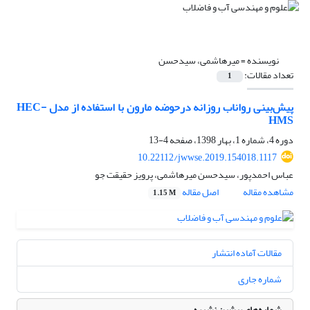
نویسنده =
میرهاشمی، سیدحسن
تعداد مقالات:
1
پیش‌بینی رواناب روزانه درحوضه مارون با استفاده از مدل HEC-
HMS
دوره 4، شماره 1، بهار 1398، صفحه
4-13
10.22112/jwwse.2019.154018.1117
عباس احمدپور، سیدحسن میرهاشمی، پرویز حقیقت جو
مشاهده مقاله
اصل مقاله
1.15 M
مقالات آماده انتشار
شماره جاری
شماره‌های پیشین نشریه