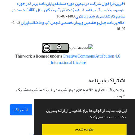
آخرین فراخوان شرکت در نهمین دوره مسابقه پایان نامه برتر (در حوزه
علوم و مهندسی آب و فاضلاب) ویژه دانش آموختگان سال 1400 به بعد در
مقاطع کارشناسی ارشد و دکتری
1403-07-16
اعلام برنامه چهل و هفتمین وبینار تخصصی انجمن آب و فاضلاب ایران
1403-
07-16
This work is licensed under a
Creative Commons Attribution 4.0
.
International License
اشتراک خبرنامه
برای دریافت اخبار و اطلاعیه های مهم نشریه در خبرنامه نشریه مشترک
شوید.
اشتراک
این وب سایت از کوکی ها برای اطمینان از ارائه بهترین
خدمات استفاده می کند.
متوجه شدم
سامانه مدیریت نشریات علمی.
طراحی و پیاده سازی از
سیناوب